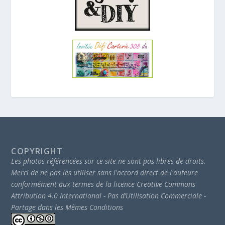
COPYRIGHT
Les photos référencées sur ce site ne sont pas libres de droits.
Merci de ne pas les utiliser sans l'accord direct de l'auteure
conformément aux termes de la licence Creative Commons
Attribution 4.0 International - Pas d’Utilisation Commerciale -
Partage dans les Mêmes Conditions