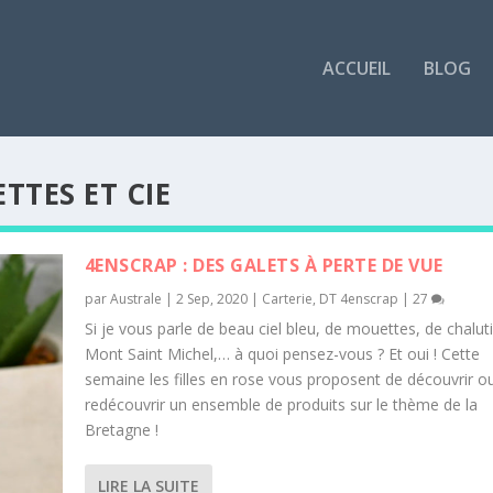
ACCUEIL
BLOG
TTES ET CIE
4ENSCRAP : DES GALETS À PERTE DE VUE
par
Australe
|
2 Sep, 2020
|
Carterie
,
DT 4enscrap
|
27
Si je vous parle de beau ciel bleu, de mouettes, de chalut
Mont Saint Michel,… à quoi pensez-vous ? Et oui ! Cette
semaine les filles en rose vous proposent de découvrir o
redécouvrir un ensemble de produits sur le thème de la
Bretagne !
LIRE LA SUITE