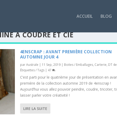
ACCUEIL
BLOG
INE À COUDRE ET CIE
4ENSCRAP : AVANT PREMIÈRE COLLECTION
AUTOMNE JOUR 4
par
Australe
|
11 Sep, 2019
|
Boites / Emballages
,
Carterie
,
DT 4e
Étiquettes / Tags
|
47
C’est parti pour le quatrième jour de présentation en ava
première de la collection automne 2019 de 4enscrap !
Aujourd’hui vous allez pouvoir peindre, coudre, tricoter, t
laisser parler votre créativité !
LIRE LA SUITE