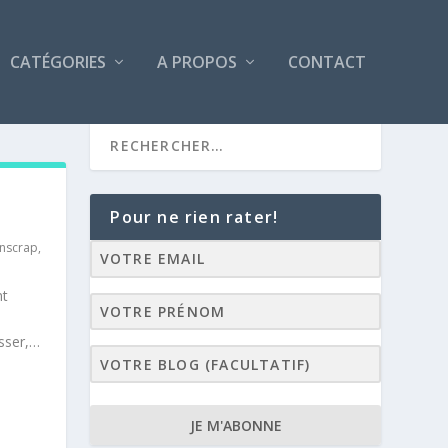
CATÉGORIES
A PROPOS
CONTACT
Pour ne rien rater!
nscrap
,
nt
isser,…
JE M'ABONNE