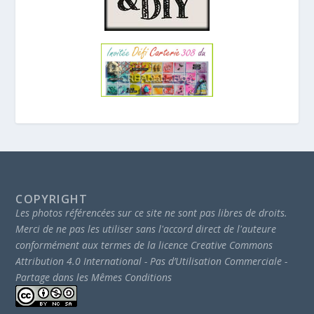
COPYRIGHT
Les photos référencées sur ce site ne sont pas libres de droits.
Merci de ne pas les utiliser sans l'accord direct de l'auteure
conformément aux termes de la licence Creative Commons
Attribution 4.0 International - Pas d’Utilisation Commerciale -
Partage dans les Mêmes Conditions