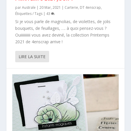
par
Australe
|
20 Mar, 2021
|
Carterie
,
DT 4enscrap
,
Étiquettes / Tags
|
43
Si je vous parle de magnolias, de violettes, de jolis
bouquets, de feuillages, …. à quoi pensez-vous ?
Ouiiiiiiiiiii vous avez deviné, la collection Printemps
2021 de 4enscrap arrive !
LIRE LA SUITE