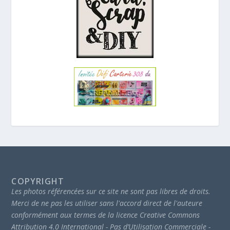
COPYRIGHT
Les photos référencées sur ce site ne sont pas libres de droits.
Merci de ne pas les utiliser sans l'accord direct de l'auteure
conformément aux termes de la licence Creative Commons
Attribution 4.0 International - Pas d’Utilisation Commerciale -