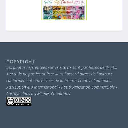
COPYRIGHT
Les photos référencées sur ce site ne sont pas libres de droits.
Merci de ne pas les utiliser sans l'accord direct de l'auteure
conformément aux termes de la licence Creative Commons
Attribution 4.0 International - Pas d’Utilisation Commerciale -
Partage dans les Mêmes Conditions