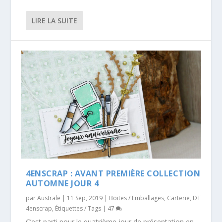
LIRE LA SUITE
4ENSCRAP : AVANT PREMIÈRE COLLECTION
AUTOMNE JOUR 4
par
Australe
|
11 Sep, 2019
|
Boites / Emballages
,
Carterie
,
DT
4enscrap
,
Étiquettes / Tags
|
47
C’est parti pour le quatrième jour de présentation en