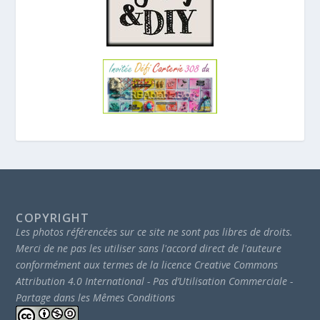
COPYRIGHT
Les photos référencées sur ce site ne sont pas libres de droits.
Merci de ne pas les utiliser sans l'accord direct de l'auteure
conformément aux termes de la licence Creative Commons
Attribution 4.0 International - Pas d’Utilisation Commerciale -
Partage dans les Mêmes Conditions