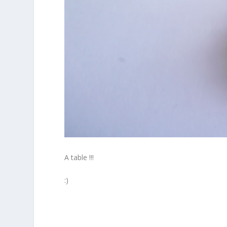
A table !!!
:)