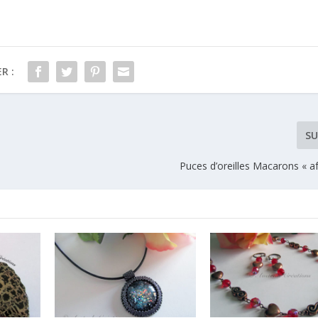
R :
SU
Puces d’oreilles Macarons « af