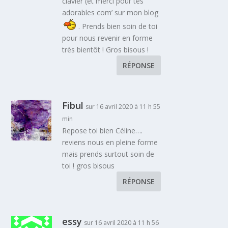
clavier (et merci pour tes
adorables com’ sur mon blog
. Prends bien soin de toi
pour nous revenir en forme
très bientôt ! Gros bisous !
RÉPONSE
Fibul
sur 16 avril 2020 à 11 h 55
min
Repose toi bien Céline….
reviens nous en pleine forme
mais prends surtout soin de
toi ! gros bisous
RÉPONSE
essy
sur 16 avril 2020 à 11 h 56