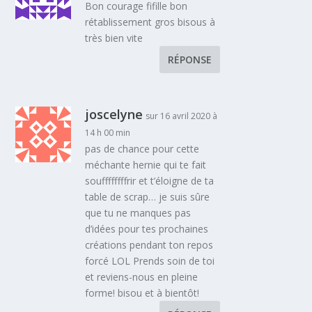
Bon courage fifille bon
rétablissement gros bisous à
très bien vite
RÉPONSE
joscelyne
sur 16 avril 2020 à
14 h 00 min
pas de chance pour cette
méchante hernie qui te fait
souffffffffrir et t’éloigne de ta
table de scrap… je suis sûre
que tu ne manques pas
d’idées pour tes prochaines
créations pendant ton repos
forcé LOL Prends soin de toi
et reviens-nous en pleine
forme! bisou et à bientôt!