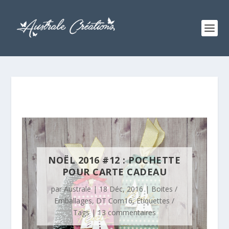
NOËL 2016 #12 : POCHETTE
POUR CARTE CADEAU
par
Australe
|
18 Déc, 2016
|
Boites /
Emballages
,
DT Com16
,
Étiquettes /
Tags
|
13 commentaires