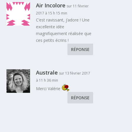
Air Incolore
sur 11 février
2017 à 15 h 15 min
C’est ravissant, j’adore ! Une
excellente idée
magnifiquement réalisée que
ces petits écrins !
RÉPONSE
Australe
sur 13 février 2017
à 11 h 36 min
Merci Valérie
RÉPONSE