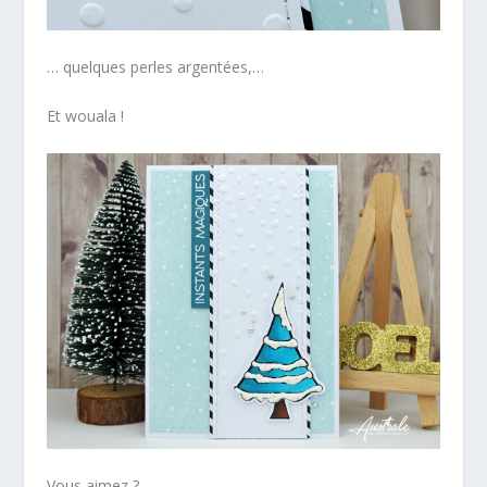
… quelques perles argentées,…
Et wouala !
Vous aimez ?