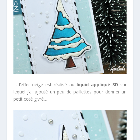
… l’effet neige est réalisé au
liquid appliqué 3D
sur
lequel j’ai ajouté un peu de paillettes pour donner un
petit coté givré,…