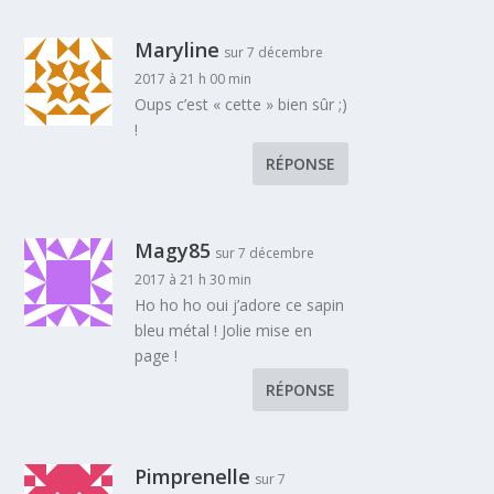
Maryline
sur 7 décembre
2017 à 21 h 00 min
Oups c’est « cette » bien sûr ;)
!
RÉPONSE
Magy85
sur 7 décembre
2017 à 21 h 30 min
Ho ho ho oui j’adore ce sapin
bleu métal ! Jolie mise en
page !
RÉPONSE
Pimprenelle
sur 7