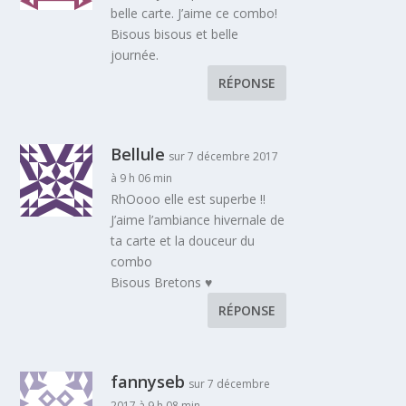
belle carte. J’aime ce combo!
Bisous bisous et belle
journée.
RÉPONSE
Bellule
sur 7 décembre 2017
à 9 h 06 min
RhOooo elle est superbe !!
J’aime l’ambiance hivernale de
ta carte et la douceur du
combo
Bisous Bretons ♥
RÉPONSE
fannyseb
sur 7 décembre
2017 à 9 h 08 min