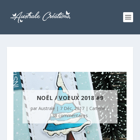
NOËL / VOEUX 2018 #9
par
Australe
|
7 Déc, 2017
|
Carterie
|
38 commentaires