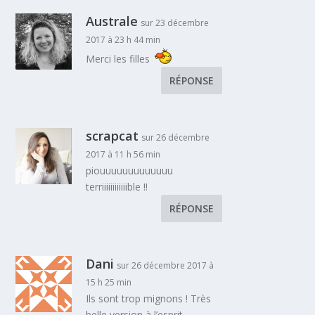
Australe
sur 23 décembre
2017 à 23 h 44 min
Merci les filles
RÉPONSE
scrapcat
sur 26 décembre
2017 à 11 h 56 min
piouuuuuuuuuuuuu
terriiiiiiiiiiiible !!
RÉPONSE
Dani
sur 26 décembre 2017 à
15 h 25 min
Ils sont trop mignons ! Très
belle version à l’esprit