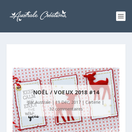
NOËL / VOEUX 2018 #14
par
Australe
|
19 Déc, 2017
|
Carterie
|
32 commentaires