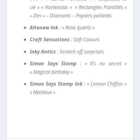
cie » « Hortensias » « Rectangles Pointillés »
« Zen » – Diamants – Papiers pailletés
Altenew Ink
: « Rose quartz »
Craft Sensations
: Soft Colours
Inky Antics
: Scratch off surprises
Simon Says Stamp
: « It’s no secret »
« Magical birthday »
Simon Says Stamp Ink
: « Lemon Chiffon »
« Maliblue »