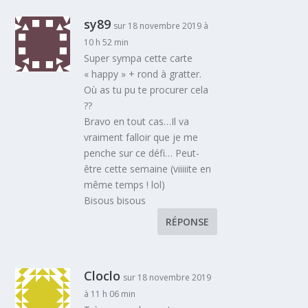
sy89
sur 18 novembre 2019 à
10 h 52 min
Super sympa cette carte
« happy » + rond à gratter.
Où as tu pu te procurer cela
??
Bravo en tout cas…Il va
vraiment falloir que je me
penche sur ce défi… Peut-
être cette semaine (viiiiite en
même temps ! lol)
Bisous bisous
RÉPONSE
Cloclo
sur 18 novembre 2019
à 11 h 06 min