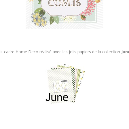
it cadre Home Deco réalisé avec les jolis papiers de la collection
Jun