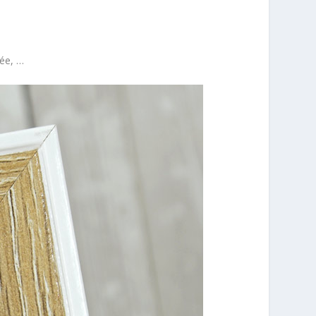
rée, …