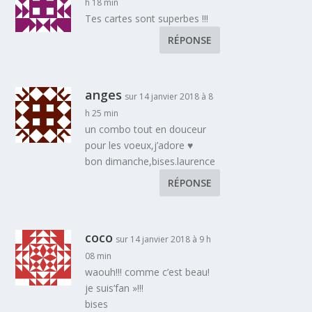
h 18 min
Tes cartes sont superbes !!!
RÉPONSE
anges
sur 14 janvier 2018 à 8
h 25 min
un combo tout en douceur
pour les voeux,j’adore ♥
bon dimanche,bises.laurence
RÉPONSE
coco
sur 14 janvier 2018 à 9 h
08 min
waouh!!! comme c’est beau!
je suis’fan »!!!
bises