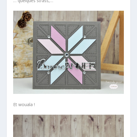
… quelques strass,…
Et wouala !