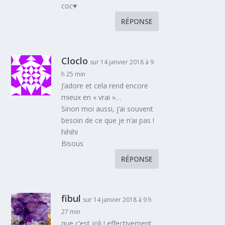
coc♥
RÉPONSE
Cloclo
sur 14 janvier 2018 à 9
h 25 min
J’adore et cela rend encore
mieux en « vrai »…
Sinon moi aussi, j’ai souvent
besoin de ce que je n’ai pas !
hihihi
Bisous
RÉPONSE
fibul
sur 14 janvier 2018 à 9 h
27 min
que c’est joli ! effectivement