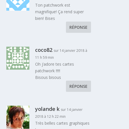
Ton patchwork est
magnifique! Ça rend super
bien! Bises
RÉPONSE
coco82
sur 14 janvier 2018 à
11 h 59 min
Oh j’adore tes cartes
patchwork !!!!!
Bisous bisous
RÉPONSE
yolande k
sur 14 janvier
2018 à 12 h 22 min
Très belles cartes graphiques