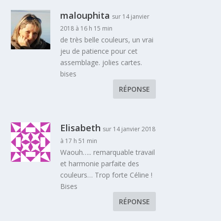
malouphita
sur 14 janvier
2018 à 16 h 15 min
de très belle couleurs, un vrai
jeu de patience pour cet
assemblage. jolies cartes.
bises
RÉPONSE
Elisabeth
sur 14 janvier 2018
à 17 h 51 min
Waouh….. remarquable travail
et harmonie parfaite des
couleurs… Trop forte Céline !
Bises
RÉPONSE