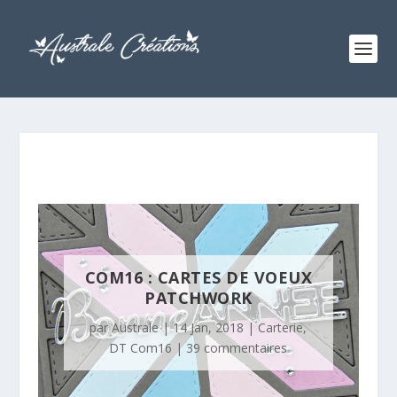
COM16 : CARTES DE VOEUX
PATCHWORK
par
Australe
|
14 Jan, 2018
|
Carterie
,
DT Com16
|
39 commentaires