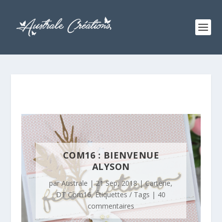
COM16 : BIENVENUE
ALYSON
par
Australe
|
21 Sep, 2018
|
Carterie
,
DT Com16
,
Étiquettes / Tags
|
40
commentaires