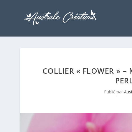
COLLIER « FLOWER » – 
PER
Publié par
Aust