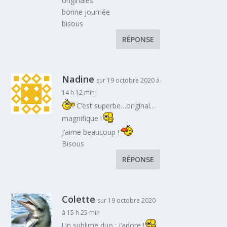
originales
bonne journée
bisous
RÉPONSE
Nadine
sur 19 octobre 2020 à
14 h 12 min
C’est superbe…original…
magnifique !
J’aime beaucoup !
Bisous
RÉPONSE
Colette
sur 19 octobre 2020
à 15 h 25 min
Un sublime duo ; j’adore !