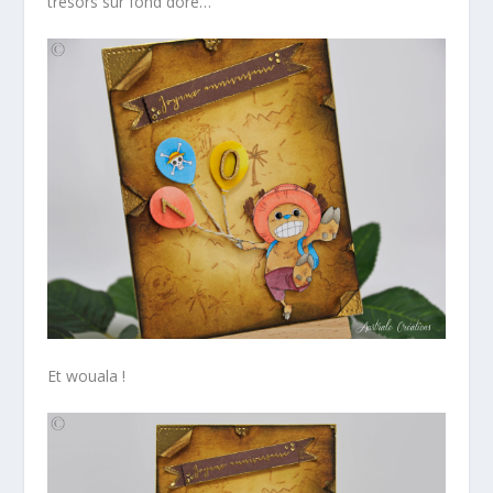
trésors sur fond doré…
Et wouala !