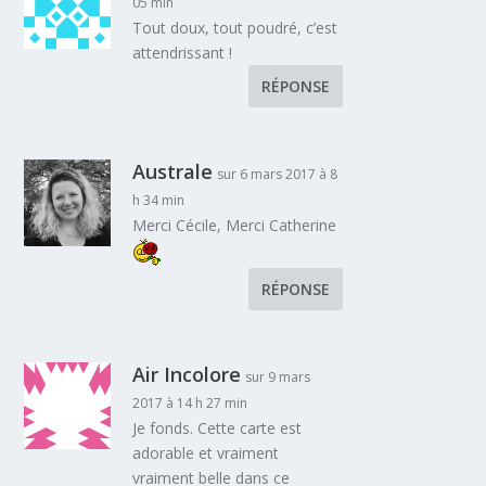
05 min
Tout doux, tout poudré, c’est
attendrissant !
RÉPONSE
Australe
sur 6 mars 2017 à 8
h 34 min
Merci Cécile, Merci Catherine
RÉPONSE
Air Incolore
sur 9 mars
2017 à 14 h 27 min
Je fonds. Cette carte est
adorable et vraiment
vraiment belle dans ce