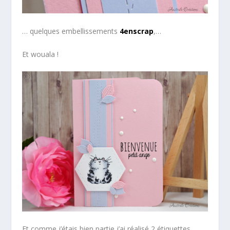
… quelques embellissements
4enscrap
,…
Et wouala !
Et comme j’étais bien partie j’ai réalisé 2 étiquettes