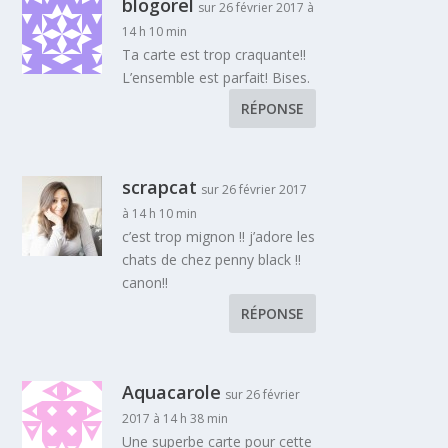
blogorel
sur 26 février 2017 à
14 h 10 min
Ta carte est trop craquante!!
L’ensemble est parfait! Bises.
RÉPONSE
scrapcat
sur 26 février 2017
à 14 h 10 min
c’est trop mignon !! j’adore les
chats de chez penny black !!
canon!!
RÉPONSE
Aquacarole
sur 26 février
2017 à 14 h 38 min
Une superbe carte pour cette