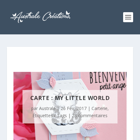
CARTE : MY LITTLE WORLD
par
Australe
|
26 Fév, 2017
|
Carterie
,
Étiquettes / Tags
|
28 commentaires