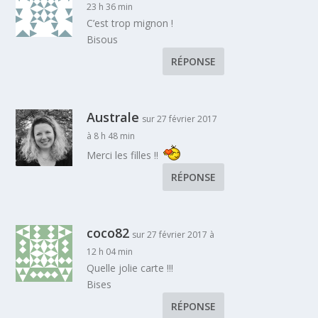
23 h 36 min
C’est trop mignon !
Bisous
RÉPONSE
Australe
sur 27 février 2017
à 8 h 48 min
Merci les filles !!
RÉPONSE
coco82
sur 27 février 2017 à
12 h 04 min
Quelle jolie carte !!!
Bises
RÉPONSE