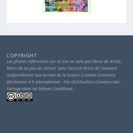
COPYRIGHT
Les photos référencées sur ce site ne sont pas libres de droits.
Merci de ne pas les utiliser sans l'accord direct de l'auteure
conformément aux termes de la licence Creative Commons
Attribution 4.0 International - Pas d’Utilisation Commerciale -
Partage dans les Mêmes Conditions