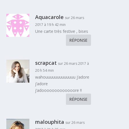
Aquacarole
sur 26 mars
2017 à 19 h 42 min
Une carte très festive , bises
RÉPONSE
scrapcat
sur 26 mars 2017 à
20 h 54 min
wahouuuuuuuuuuuuu j’adore
j’adore
j’adooooooooooooore !!
RÉPONSE
malouphita
sur 26 mars