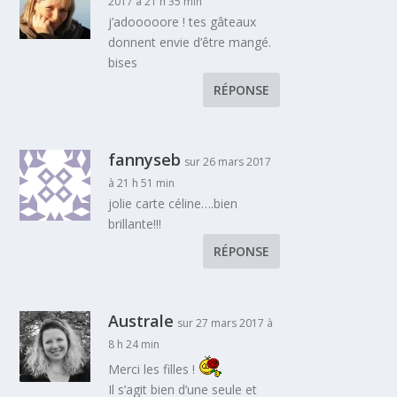
2017 à 21 h 35 min
j’adooooore ! tes gâteaux
donnent envie d’être mangé.
bises
RÉPONSE
fannyseb
sur 26 mars 2017
à 21 h 51 min
jolie carte céline….bien
brillante!!!
RÉPONSE
Australe
sur 27 mars 2017 à
8 h 24 min
Merci les filles !
Il s’agit bien d’une seule et