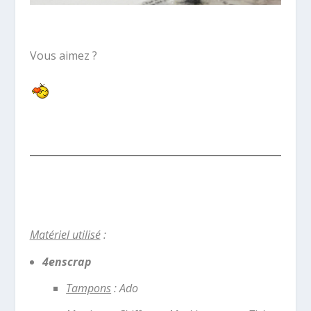
Vous aimez ?
Maté
riel utilisé
:
4enscrap
Tampons
: Ado