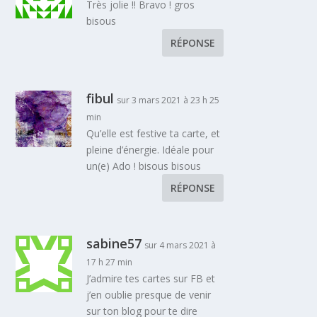
Très jolie !! Bravo ! gros
bisous
RÉPONSE
fibul
sur 3 mars 2021 à 23 h 25
min
Qu’elle est festive ta carte, et
pleine d’énergie. Idéale pour
un(e) Ado ! bisous bisous
RÉPONSE
sabine57
sur 4 mars 2021 à
17 h 27 min
J’admire tes cartes sur FB et
j’en oublie presque de venir
sur ton blog pour te dire