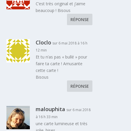
C’est très original et j’aime
beaucoup ! Bisous
RÉPONSE
Cloclo
sur 6 mai 2018 à 16 h
12 min
Et tu n’as pas « bullé » pour
faire ta carte ! Amusante
cette carte !
Bisous
RÉPONSE
malouphita
sur 6 mai 2018
à 16 h 33 min
une carte lumineuse et très
jolie. bises