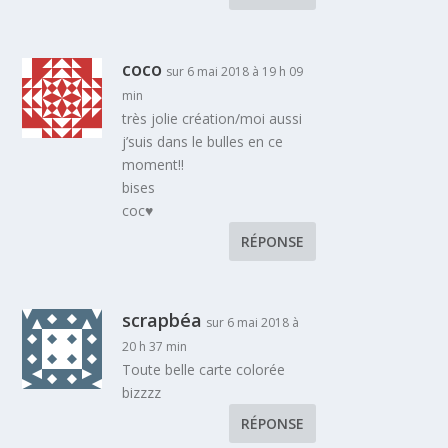
coco
sur 6 mai 2018 à 19 h 09
min
très jolie création/moi aussi
j’suis dans le bulles en ce
moment!!
bises
coc♥
RÉPONSE
scrapbéa
sur 6 mai 2018 à
20 h 37 min
Toute belle carte colorée
bizzzz
RÉPONSE