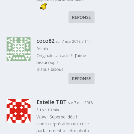
RÉPONSE
coco82
sur 7 mai 2018 à 14 h
04 min
Originale ta carte !!! J’aime
beaucoup !!!
Bisous bisous
RÉPONSE
Estelle TBT
sur 7 mai 2018
à 16 h 10 min
Wow ! Superbe idée !
Une interprétation qui colle
parfaitement à cette photo.