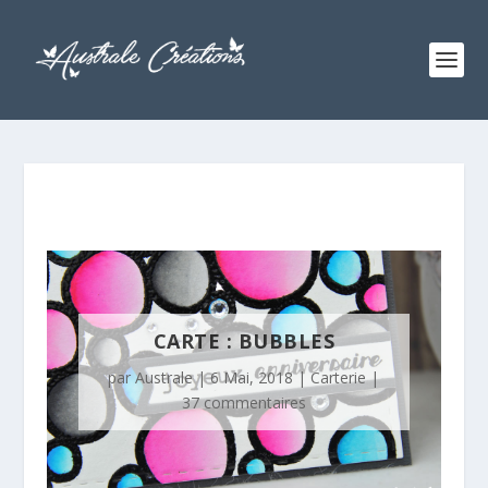
CARTE : BUBBLES
par
Australe
|
6 Mai, 2018
|
Carterie
|
37 commentaires