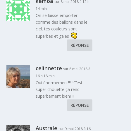
kemoa
sur 8 mai 2018 à 12 h
14 min
On se laisse emporter
comme des ballons dans le
ciel, tes couleurs sont
superbes et gaies
RÉPONSE
celinnette
sur 8 mai 2018 à
16 h 18 min
Oui énormément!!!!!!C’est
super chouette ça rend
superbement bien!!!!!
RÉPONSE
Australe
sur 9 mai 2018 à 16