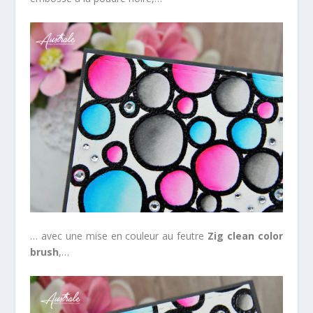
… avec une mise en couleur au feutre
Zig
clean color
brush
,…