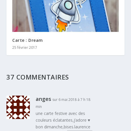
Carte : Dream
25 février 2017
37 COMMENTAIRES
anges
sur 6 mai 2018 à 7 h 18
min
une carte festive avec des
couleurs éclatantes,j’adore ♥
bon dimanche,bises.laurence