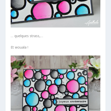
… quelques strass,…
Et wouala !