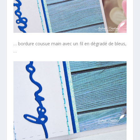
… bordure cousue main avec un fil en dégradé de bleus,
…