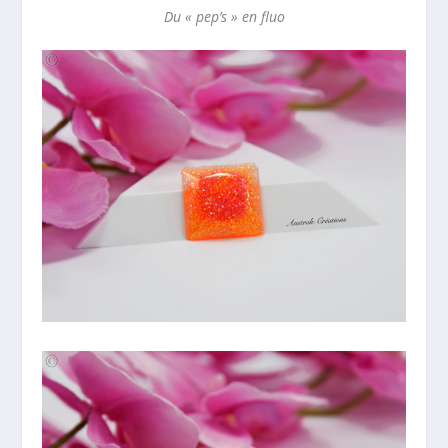
Du « pep’s » en fluo