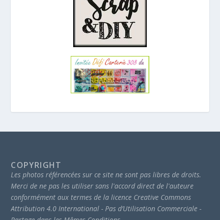
COPYRIGHT
Les photos référencées sur ce site ne sont pas libres de droits.
Merci de ne pas les utiliser sans l'accord direct de l'auteure
conformément aux termes de la licence Creative Commons
Attribution 4.0 International - Pas d’Utilisation Commerciale -
Partage dans les Mêmes Conditions