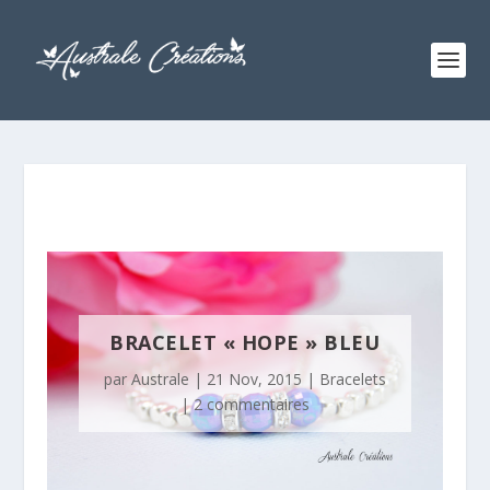
BRACELET « HOPE » BLEU
par
Australe
|
21 Nov, 2015
|
Bracelets
|
2 commentaires