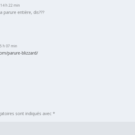
 14 h 22 min
a parure entière, dis???
5 h 07 min
com/parure-blizzard/
atoires sont indiqués avec
*