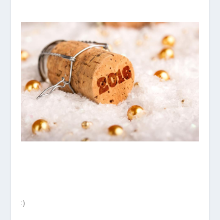
*
*
*
:)