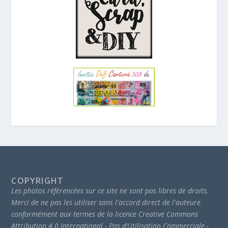
COPYRIGHT
Les photos référencées sur ce site ne sont pas libres de droits.
Merci de ne pas les utiliser sans l'accord direct de l'auteure
conformément aux termes de la licence Creative Commons
Attribution 4.0 International - Pas d’Utilisation Commerciale -