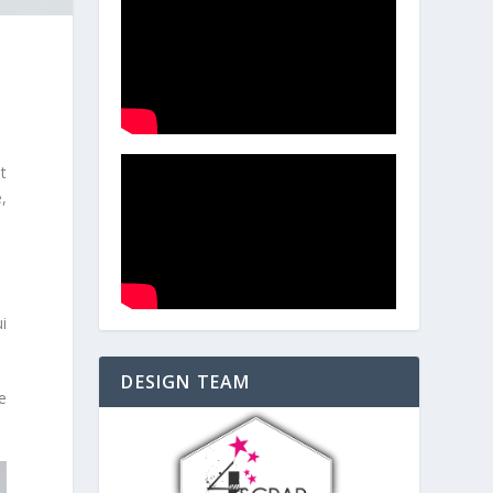
t
,
i
DESIGN TEAM
e