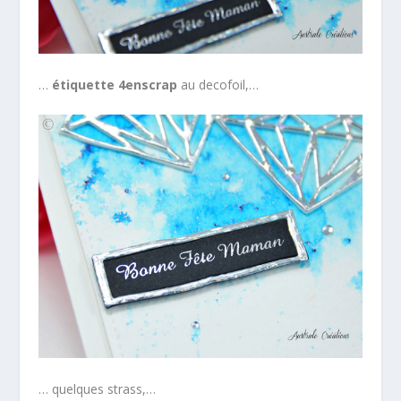
…
étiquette 4enscrap
au decofoil,…
… quelques strass,…