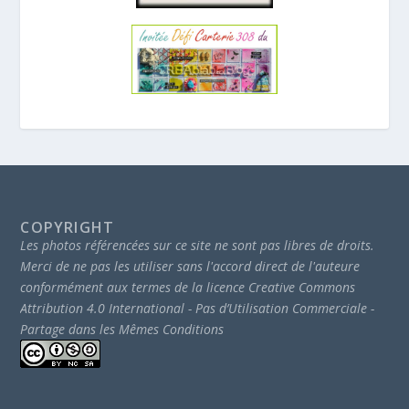
COPYRIGHT
Les photos référencées sur ce site ne sont pas libres de droits.
Merci de ne pas les utiliser sans l'accord direct de l'auteure
conformément aux termes de la licence Creative Commons
Attribution 4.0 International - Pas d’Utilisation Commerciale -
Partage dans les Mêmes Conditions