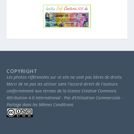
COPYRIGHT
Les photos référencées sur ce site ne sont pas libres de droits.
Merci de ne pas les utiliser sans l'accord direct de l'auteure
conformément aux termes de la licence Creative Commons
Attribution 4.0 International - Pas d’Utilisation Commerciale -
Partage dans les Mêmes Conditions