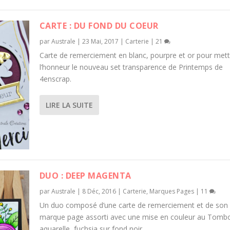
CARTE : DU FOND DU COEUR
par
Australe
|
23 Mai, 2017
|
Carterie
|
21
Carte de remerciement en blanc, pourpre et or pour mett
l’honneur le nouveau set transparence de Printemps de
4enscrap.
LIRE LA SUITE
DUO : DEEP MAGENTA
par
Australe
|
8 Déc, 2016
|
Carterie
,
Marques Pages
|
11
Un duo composé d’une carte de remerciement et de son
marque page assorti avec une mise en couleur au Tom
aquarelle, fuchsia sur fond noir.