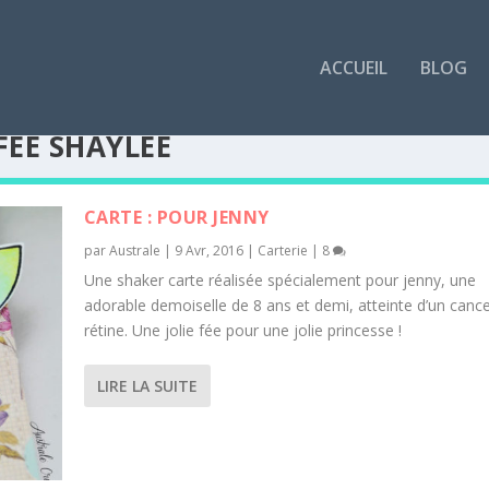
ACCUEIL
BLOG
FÉE SHAYLEE
CARTE : POUR JENNY
par
Australe
|
9 Avr, 2016
|
Carterie
|
8
Une shaker carte réalisée spécialement pour jenny, une
adorable demoiselle de 8 ans et demi, atteinte d’un cance
rétine. Une jolie fée pour une jolie princesse !
LIRE LA SUITE