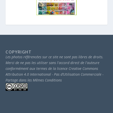
COPYRIGHT
Les photos référencées sur ce site ne sont pas libres de droits.
Merci de ne pas les utiliser sans l'accord direct de l'auteure
conformément aux termes de la licence Creative Commons
Attribution 4.0 International - Pas d’Utilisation Commerciale -
Partage dans les Mêmes Conditions