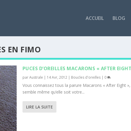
ACCUEIL
BLOG
ES EN FIMO
PUCES D’OREILLES MACARONS « AFTER EIGHT
par
Australe
|
14 Avr, 2012
|
Boucles d'oreilles
|
0
Vous connaissez tous la parure Macarons « After Eight », 
semble même qu’elle soit votre...
LIRE LA SUITE