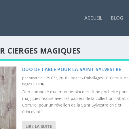
ACCUEIL
BLOG
R CIERGES MAGIQUES
DUO DE TABLE POUR LA SAINT SYLVESTRE
par
Australe
|
29 Déc, 2016
|
Boites / Emballages
,
DT Com16
,
Ma
Pages
|
15
Duo composé d’un marque-place et d’une pochette pour 
magiques réalisé avec les papiers de la collection Tybalt 
Com.16, pour un réveillon de la Saint Sylvestre chic et
étincelant !
LIRE LA SUITE