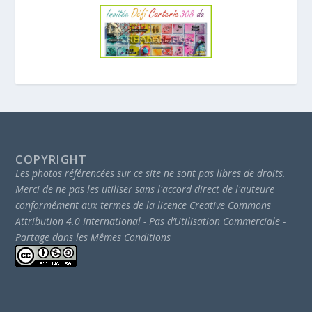
COPYRIGHT
Les photos référencées sur ce site ne sont pas libres de droits.
Merci de ne pas les utiliser sans l'accord direct de l'auteure
conformément aux termes de la licence Creative Commons
Attribution 4.0 International - Pas d’Utilisation Commerciale -
Partage dans les Mêmes Conditions