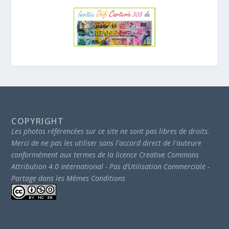
COPYRIGHT
Les photos référencées sur ce site ne sont pas libres de droits.
Merci de ne pas les utiliser sans l'accord direct de l'auteure
conformément aux termes de la licence Creative Commons
Attribution 4.0 International - Pas d’Utilisation Commerciale -
Partage dans les Mêmes Conditions