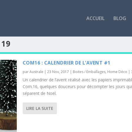
ACCUEIL
BLOG
 19
COM16 : CALENDRIER DE L’AVENT #1
par
Australe
|
23 Nov, 2017
|
Boites / Emballages
,
Home Déco
|
Un calendrier de l’avent réalisé avec les papiers imprimab
Com.16, quelques douceurs pour décompter les jours qu
séparent de Noël.
LIRE LA SUITE