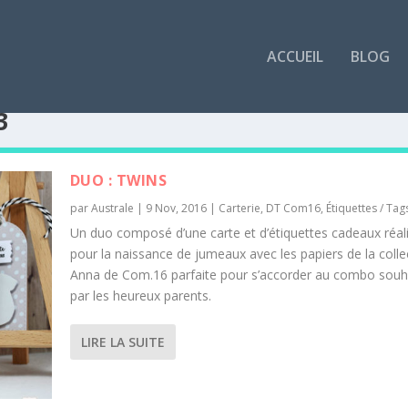
ACCUEIL
BLOG
3
DUO : TWINS
par
Australe
|
9 Nov, 2016
|
Carterie
,
DT Com16
,
Étiquettes / Tag
Un duo composé d’une carte et d’étiquettes cadeaux réal
pour la naissance de jumeaux avec les papiers de la colle
Anna de Com.16 parfaite pour s’accorder au combo souh
par les heureux parents.
LIRE LA SUITE