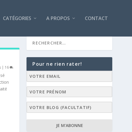
CATÉGORIES
A PROPOS
CONTACT
Pour ne rien rater!
s
|
16
isé
ction
aité
JE M'ABONNE