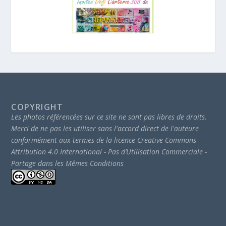
COPYRIGHT
Les photos référencées sur ce site ne sont pas libres de droits.
Merci de ne pas les utiliser sans l'accord direct de l'auteure
conformément aux termes de la licence Creative Commons
Attribution 4.0 International - Pas d’Utilisation Commerciale -
Partage dans les Mêmes Conditions