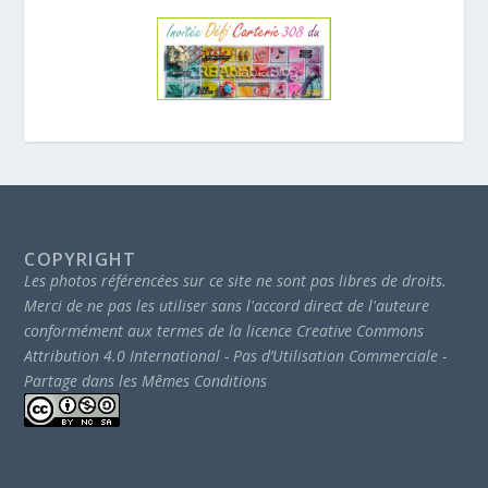
COPYRIGHT
Les photos référencées sur ce site ne sont pas libres de droits.
Merci de ne pas les utiliser sans l'accord direct de l'auteure
conformément aux termes de la licence Creative Commons
Attribution 4.0 International - Pas d’Utilisation Commerciale -
Partage dans les Mêmes Conditions