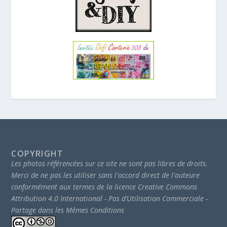
COPYRIGHT
Les photos référencées sur ce site ne sont pas libres de droits.
Merci de ne pas les utiliser sans l'accord direct de l'auteure
conformément aux termes de la licence Creative Commons
Attribution 4.0 International - Pas d’Utilisation Commerciale -
Partage dans les Mêmes Conditions