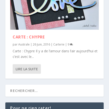
CARTE : CHYPRE
par
Australe
|
26 Juin, 2016
|
Carterie
|
9
Carte : Chypre Il y a de l’amour dans l’air aujourd’hui et
c’est avec le...
LIRE LA SUITE
Pour ne rien rater!