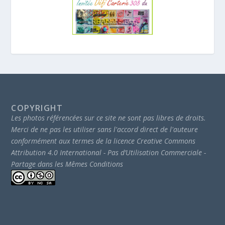
COPYRIGHT
Les photos référencées sur ce site ne sont pas libres de droits.
Merci de ne pas les utiliser sans l'accord direct de l'auteure
conformément aux termes de la licence Creative Commons
Attribution 4.0 International - Pas d’Utilisation Commerciale -
Partage dans les Mêmes Conditions