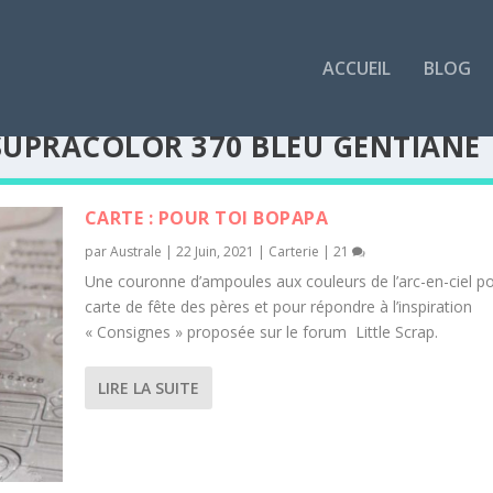
ACCUEIL
BLOG
SUPRACOLOR 370 BLEU GENTIANE
CARTE : POUR TOI BOPAPA
par
Australe
|
22 Juin, 2021
|
Carterie
|
21
Une couronne d’ampoules aux couleurs de l’arc-en-ciel p
carte de fête des pères et pour répondre à l’inspiration
« Consignes » proposée sur le forum Little Scrap.
LIRE LA SUITE